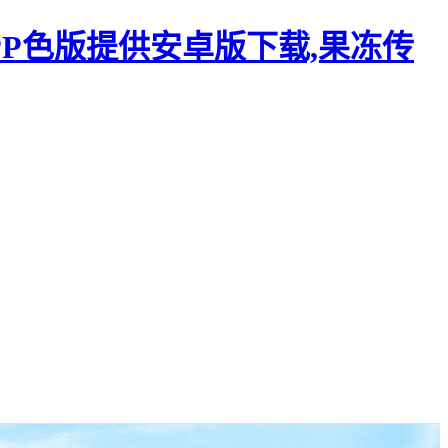
PP色版提供安卓版下载,果冻传