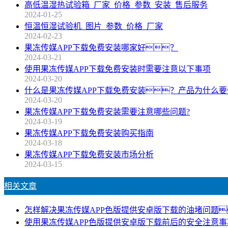
高低温湿热试验箱_厂家_价格_参数_安装_售后服务
2024-01-25
恒温恒湿试验机_图片_参数_价格_厂家
2024-02-23
果冻传媒APP下载免费安装哪家好？
2024-03-21
使用果冻传媒APP下载免费安装时需要注意以下事项
2024-03-20
什么是果冻传媒APP下载免费安装？产品为什么
2024-03-20
果冻传媒APP下载免费安装需要注意哪些问题?
2024-03-19
果冻传媒APP下载免费安装购买指南
2024-03-18
果冻传媒APP下载免费安装市场分析
2024-03-15
相关文章
怎样解决果冻传媒APP色版提供安卓版下载的油堵问题
使用果冻传媒APP色版提供安卓版下载前后的安全注意事