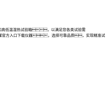
和高低温湿热试验箱，以满足您各类试验需
媒官方入口下载仪器，选择可靠品质，实现精准试