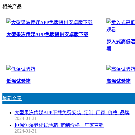
相关产品
大型果冻传媒APP色版提供安卓版下载
步入式高低温
看
低温试验箱
高温试验箱
最新文章
大型果冻传媒APP下载免费安装_定制_厂家_价格_品牌
2024-01-31
恒温恒湿老化试验箱_定制价格__厂家直销
2024-01-31