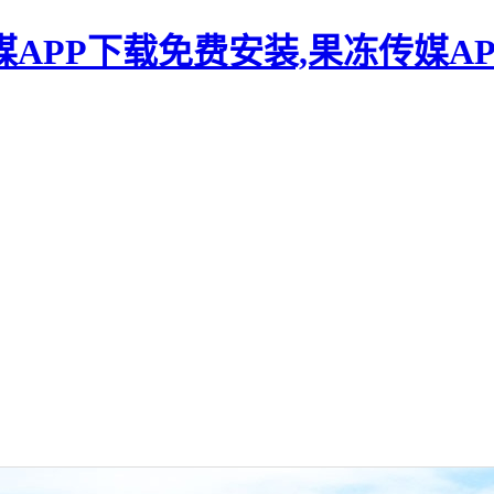
APP下载免费安装,果冻传媒A