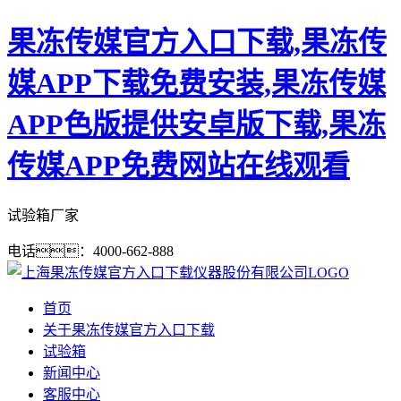
果冻传媒官方入口下载,果冻传
媒APP下载免费安装,果冻传媒
APP色版提供安卓版下载,果冻
传媒APP免费网站在线观看
试验箱厂家
电话：4000-662-888
首页
关于果冻传媒官方入口下载
试验箱
新闻中心
客服中心