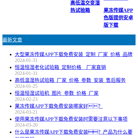
高低温交变湿
热试验箱
果冻传媒APP
色版提供安卓
版下载
最新文章
大型果冻传媒APP下载免费安装_定制_厂家_价格_品牌
2024-01-31
恒温恒湿老化试验箱_定制价格__厂家直销
2024-01-31
高低温湿热试验箱_厂家_价格_参数_安装_售后服务
2024-01-25
恒温恒湿试验机_图片_参数_价格_厂家
2024-02-23
果冻传媒APP下载免费安装哪家好？
2024-03-21
使用果冻传媒APP下载免费安装时需要注意以下事项
2024-03-20
什么是果冻传媒APP下载免费安装？产品为什么要