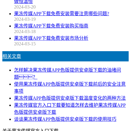
做恒温恒
2024-03-20
果冻传媒APP下载免费安装需要注意哪些问题?
2024-03-19
果冻传媒APP下载免费安装购买指南
2024-03-18
果冻传媒APP下载免费安装市场分析
2024-03-15
相关文章
怎样解决果冻传媒APP色版提供安卓版下载的油堵问
题？
使用果冻传媒APP色版提供安卓版下载前后的安全注意
事项
果冻传媒APP色版提供安卓版下载温度变化的两种方法
果冻传媒官方入口下载要知道怎样去维护果冻传媒APP
色版提供安卓版下载
谈谈果冻传媒APP色版提供安卓版下载的使用技巧
关于果冻传媒官方入口下载