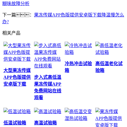
糊味故障分析
下一篇：
果冻传媒APP色版提供安卓版下载降温慢怎么
办?
相关产品
冷热冲击试验
高低温老化试
大型果冻传媒
箱
验箱
APP色版提供
步入式高低温
安卓版下载
果冻传媒APP
免费网站在线
观看
低温试验箱
高温试验箱