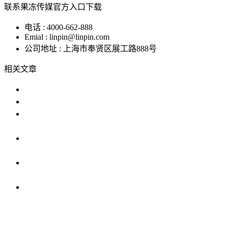
联系果冻传媒官方入口下载
电话 : 4000-662-888
Emial : linpin@linpin.com
公司地址 : 上海市奉贤区展工路888号
相关文章
高低温湿度箱的使用与维护指南
高低温试验机保养指南
恒温恒湿果冻传媒APP色版提供安卓版下载可以
校验温湿
揭秘果冻传媒APP色版提供安卓版下载背后的原
理
恒温恒湿果冻传媒APP色版提供安卓版下载uv紫
外老化
上海恒温恒湿果冻传媒APP色版提供安卓版下载
多少钱一
IP防水试验设备
温度冲击试验箱
步入式果冻传媒APP免