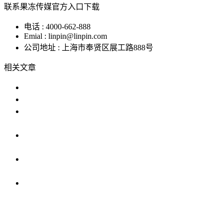
联系果冻传媒官方入口下载
电话 : 4000-662-888
Emial : linpin@linpin.com
公司地址 : 上海市奉贤区展工路888号
相关文章
高低温湿度箱的使用与维护指南
高低温试验机保养指南
恒温恒湿果冻传媒APP色版提供安卓版下载可以
校验温湿
揭秘果冻传媒APP色版提供安卓版下载背后的原
理
恒温恒湿果冻传媒APP色版提供安卓版下载uv紫
外老化
上海恒温恒湿果冻传媒APP色版提供安卓版下载
多少钱一
IP防水试验设备
温度冲击试验箱
步入式果冻传媒APP免