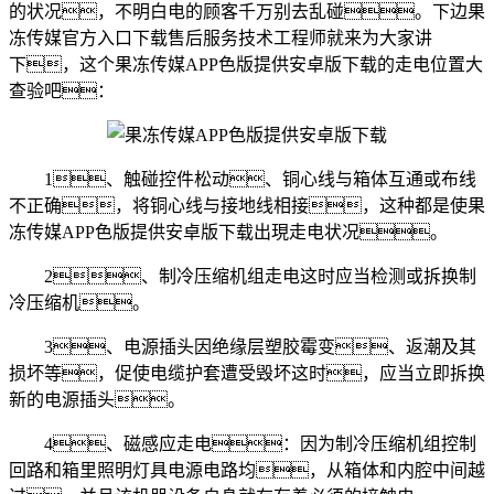
的状况，不明白电的顾客千万别去乱碰。下边果
冻传媒官方入口下载售后服务技术工程师就来为大家讲
下，这个果冻传媒APP色版提供安卓版下载的走电位置大
查验吧：
1、触碰控件松动、铜心线与箱体互通或布线
不正确，将铜心线与接地线相接，这种都是使果
冻传媒APP色版提供安卓版下载出現走电状况。
2、制冷压缩机组走电这时应当检测或拆换制
冷压缩机。
3、电源插头因绝缘层塑胶霉变、返潮及其
损坏等，促使电缆护套遭受毁坏这时，应当立即拆换
新的电源插头。
4、磁感应走电：因为制冷压缩机组控制
回路和箱里照明灯具电源电路均，从箱体和内腔中间越