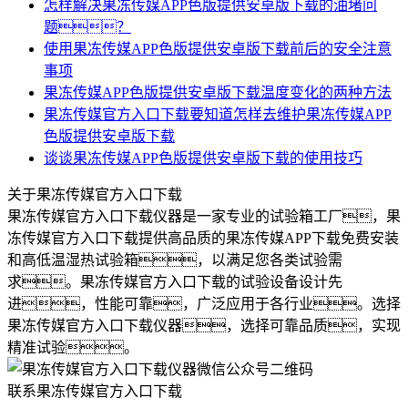
怎样解决果冻传媒APP色版提供安卓版下载的油堵问
题？
使用果冻传媒APP色版提供安卓版下载前后的安全注意
事项
果冻传媒APP色版提供安卓版下载温度变化的两种方法
果冻传媒官方入口下载要知道怎样去维护果冻传媒APP
色版提供安卓版下载
谈谈果冻传媒APP色版提供安卓版下载的使用技巧
关于果冻传媒官方入口下载
果冻传媒官方入口下载仪器是一家专业的试验箱工厂，果
冻传媒官方入口下载提供高品质的果冻传媒APP下载免费安装
和高低温湿热试验箱，以满足您各类试验需
求。果冻传媒官方入口下载的试验设备设计先
进，性能可靠，广泛应用于各行业。选择
果冻传媒官方入口下载仪器，选择可靠品质，实现
精准试验。
联系果冻传媒官方入口下载