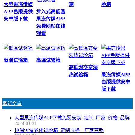
大型果冻传媒
箱
验箱
APP色版提供
步入式高低温
安卓版下载
果冻传媒APP
免费网站在线
观看
低温试验箱
高温试验箱
高低温交变湿
热试验箱
果冻传媒APP
色版提供安卓
版下载
最新文章
大型果冻传媒APP下载免费安装_定制_厂家_价格_品牌
2024-01-31
恒温恒湿老化试验箱_定制价格__厂家直销