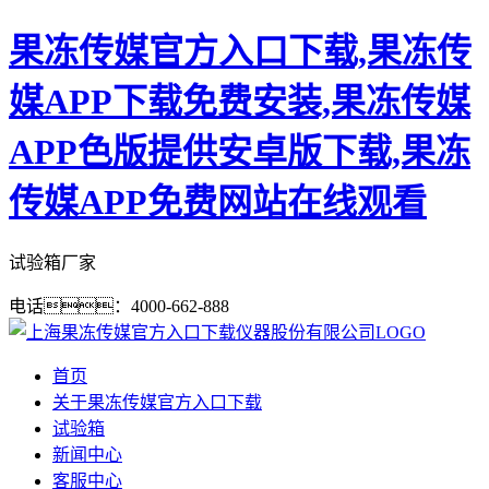
果冻传媒官方入口下载,果冻传
媒APP下载免费安装,果冻传媒
APP色版提供安卓版下载,果冻
传媒APP免费网站在线观看
试验箱厂家
电话：4000-662-888
首页
关于果冻传媒官方入口下载
试验箱
新闻中心
客服中心