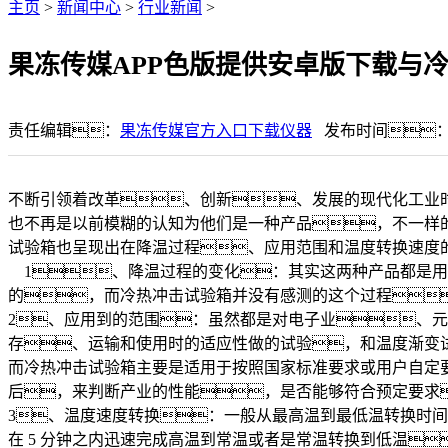
主页
>
新闻中心
>
行业新闻
>
果冻传媒APP色版提供安卓版下载与
责任编辑：
果冻传媒官方入口下载仪器
发布时间：2019
不断引领着改革、创新、发展的现代化工业
也不再是以前模糊的认知为他们是一种产品，不一样
试验箱也呈现出在降温过程、应用范围和温度转换速度
1、降温过程的变化：其实这两种产品都是用
的，而冷热冲击试验箱并没有感测的这个过程
2、应用到的范围：虽然都是对电子业、元
存、运输和使用时的适应性做的试验，和温度渐变
而冷热冲击试验箱主要是适用于按照国家标准要求或用户自定
后，来判断产业的性能，是否能够符合预定要求
3、温度速度转换：一般从最高温到最低温转换时间在
在 5 分钟之内迅速完成高温到常温或者是常温转换到低温