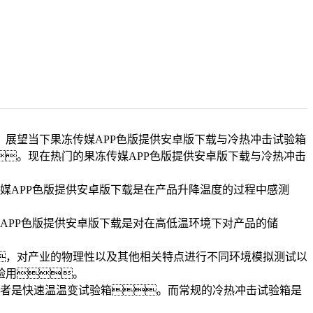
展望当下果冻传媒APP色版提供安卓版下载与冷热冲击试验箱
。现在热门的果冻传媒APP色版提供安卓版下载与冷热冲击
媒APP色版提供安卓版下载是在产品升降温度的过程中感测
APP色版提供安卓版下载是对在高低温环境下对产品的储
，对产业的物理性以及其他相关特点进行不同环境模拟测试以
验用。
箱或者是快速温温变试验箱。而常规的冷热冲击试验箱是