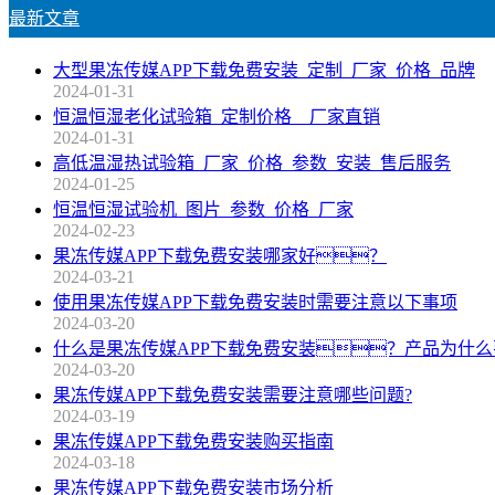
最新文章
大型果冻传媒APP下载免费安装_定制_厂家_价格_品牌
2024-01-31
恒温恒湿老化试验箱_定制价格__厂家直销
2024-01-31
高低温湿热试验箱_厂家_价格_参数_安装_售后服务
2024-01-25
恒温恒湿试验机_图片_参数_价格_厂家
2024-02-23
果冻传媒APP下载免费安装哪家好？
2024-03-21
使用果冻传媒APP下载免费安装时需要注意以下事项
2024-03-20
什么是果冻传媒APP下载免费安装？产品为什
2024-03-20
果冻传媒APP下载免费安装需要注意哪些问题?
2024-03-19
果冻传媒APP下载免费安装购买指南
2024-03-18
果冻传媒APP下载免费安装市场分析