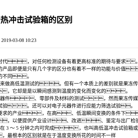
冷热冲击试验箱的区别
-03-08 10:23
时代，对任何检测设备有着更高标准的期待与要求。
的产品即便是只有几个字的区分也有着不一样的功能与价值
的不同。
来做高低温测试的。但有一个本质上的差别就是果冻传
，它却是是以瞬间感测到温度的变化而变化的。
器件、零部件及材料的测试，然而果冻传媒
试验。还可以对电子元器件进行应能力筛选试验。
要求的产业，在高、低温瞬间变换的条件下
，以便提供产业设计、改进、鉴定与出厂检
 3 ～ 5 分钟之内可完成，也叫高低温冲击试验
，最根本的区别就是在于温度变换所花的时间不一样