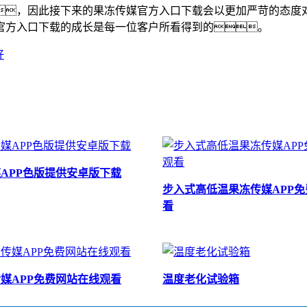
，因此接下来的果冻传媒官方入口下载会以更加严苛的态度
官方入口下载的成长是每一位客户所看得到的。
好
APP色版提供安卓版下载
步入式高低温果冻传媒APP
看
媒APP免费网站在线观看
温度老化试验箱