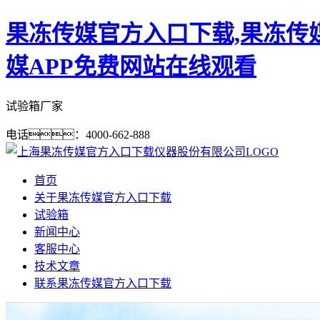
果冻传媒官方入口下载,果冻传媒
媒APP免费网站在线观看
试验箱厂家
电话：4000-662-888
首页
关于果冻传媒官方入口下载
试验箱
新闻中心
客服中心
技术文章
联系果冻传媒官方入口下载