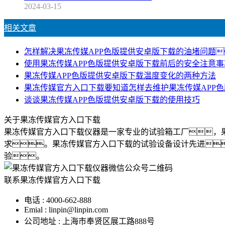
2024-03-15
相关文章
怎样解决果冻传媒APP色版提供安卓版下载的油堵问题
使用果冻传媒APP色版提供安卓版下载前后的安全注意事
果冻传媒APP色版提供安卓版下载温度变化的两种方法
果冻传媒官方入口下载要知道怎样去维护果冻传媒APP
谈谈果冻传媒APP色版提供安卓版下载的使用技巧
关于果冻传媒官方入口下载
果冻传媒官方入口下载仪器是一家专业的试验箱工厂，
求。果冻传媒官方入口下载的试验设备设计先进
验。
联系果冻传媒官方入口下载
电话 : 4000-662-888
Emial : linpin@linpin.com
公司地址 : 上海市奉贤区展工路888号