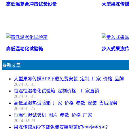
高低温复合冲击试验设备
大型果冻传媒
高低温老化试验箱
步入式果冻传
最新文章
大型果冻传媒APP下载免费安装_定制_厂家_价格_品牌
2024-01-31
恒温恒湿老化试验箱_定制价格__厂家直销
2024-01-31
高低温湿热试验箱_厂家_价格_参数_安装_售后服务
2024-01-25
恒温恒湿试验机_图片_参数_价格_厂家
2024-02-23
果冻传媒APP下载免费安装哪家好？