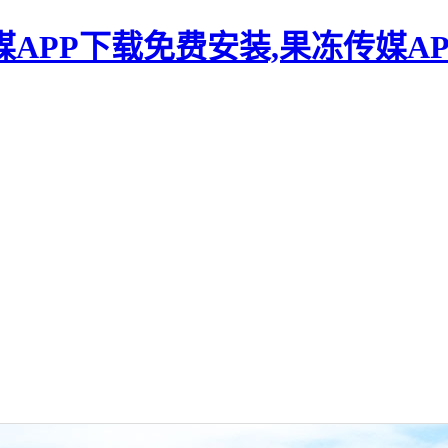
APP下载免费安装,果冻传媒A