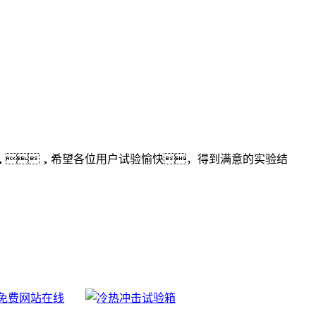
3，，希望各位用户试验愉快，得到满意的实验结