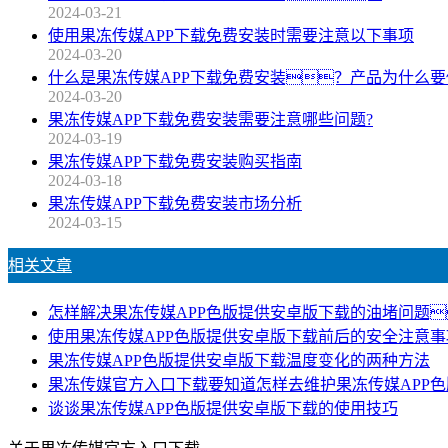
2024-03-21
使用果冻传媒APP下载免费安装时需要注意以下事项
2024-03-20
什么是果冻传媒APP下载免费安装？产品为什么
2024-03-20
果冻传媒APP下载免费安装需要注意哪些问题?
2024-03-19
果冻传媒APP下载免费安装购买指南
2024-03-18
果冻传媒APP下载免费安装市场分析
2024-03-15
相关文章
怎样解决果冻传媒APP色版提供安卓版下载的油堵问题
使用果冻传媒APP色版提供安卓版下载前后的安全注意事
果冻传媒APP色版提供安卓版下载温度变化的两种方法
果冻传媒官方入口下载要知道怎样去维护果冻传媒APP
谈谈果冻传媒APP色版提供安卓版下载的使用技巧