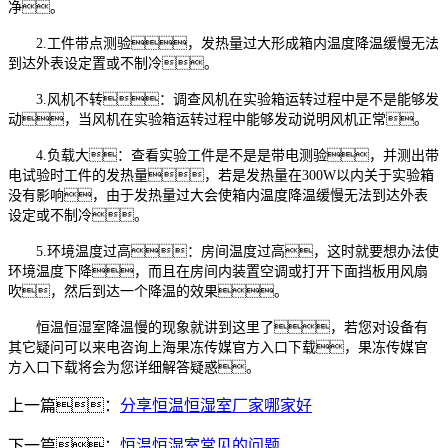
净。
2.工件带点测验，发热量过大形成箱内温度降温缓慢无法
到达外表设定置或不制冷。
3.风机不转：调查风机在实验箱运转过程中是不是能够发
动，当风机在实验箱运转过程中能够发动说明风机正常。
4.负载大：查看实验工件是不是是带电测验，并测出带
电试验时工件的发热量，若是发热量在300W以内关于实验箱
没有影响，由于发热量过大会使箱内温度降温缓慢无法到达外表
设定或不制冷。
5.环境温度过高：房间温度过高，这时就要想办法使
环境温度下降，而且在房间内装置空调或打开下面挡板用风扇
吹，然后到达一个降温的效果。
恒温恒湿室降温慢的现象就讲到这里了，若您对设备有
其它疑问可以来电咨询上海果冻传媒官方入口下载，果冻传媒官
方入口下载将会为您详细解答疑惑。
上一篇：
分享恒温恒湿室厂家哪家好
下一篇：
恒温恒湿室常见的问题