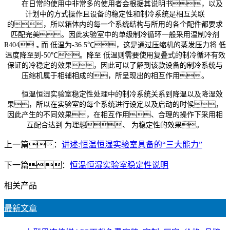
在日常的使用中非常多的使用者会根据其说明书，以及
计划中的方式操作且设备的稳定性和制冷系统是相互关联
的，所以箱体内的每一个系统结构与所用的各个配件都要求
匹配完美。因此实验室中的单级制冷循环一般采用温制冷剂
R404，而 低温为-36.5℃，这是通过压缩机的蒸发压力将 低
温度降至到-50℃。降至 低温则需要使用复叠式的制冷循环有效
保证的冷稳定的效果，因此可以了解到该款设备的制冷系统与
压缩机属于相辅相成的，所呈现出的相互作用。
恒温恒湿实验室稳定性处理中的制冷系统关系到降温以及降湿效
果，所以在实验室的每个系统进行设定以及启动的时候，
因此产生的不同效果，在相互作用、合理的操作下采用相
互配合达到 为理想、 为稳定性的效果。
上一篇：
讲述:恒温恒湿实验室具备的“三大能力”
下一篇：
恒温恒湿实验室稳定性说明
相关产品
最新文章