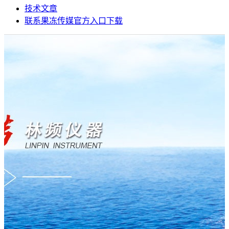
技术文章
联系果冻传媒官方入口下载