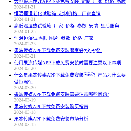
大型果冻传媒APP下载免费安装_定制_厂家_价格_品牌
2024-01-31
恒温恒湿老化试验箱_定制价格__厂家直销
2024-01-31
高低温湿热试验箱_厂家_价格_参数_安装_售后服务
2024-01-25
恒温恒湿试验机_图片_参数_价格_厂家
2024-02-23
果冻传媒APP下载免费安装哪家好？
2024-03-21
使用果冻传媒APP下载免费安装时需要注意以下事项
2024-03-20
什么是果冻传媒APP下载免费安装？产品为什么要
做恒温恒
2024-03-20
果冻传媒APP下载免费安装需要注意哪些问题?
2024-03-19
果冻传媒APP下载免费安装购买指南
2024-03-18
果冻传媒APP下载免费安装市场分析
2024-03-15