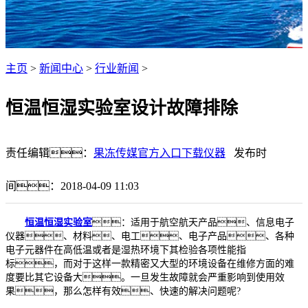
主页
>
新闻中心
>
行业新闻
>
恒温恒湿实验室设计故障排除
责任编辑：
果冻传媒官方入口下载仪器
发布时
间：2018-04-09 11:03
恒温恒湿实验室
：适用于航空航天产品、信息电子
仪器、材料、电工、电子产品、各种
电子元器件在高低温或者是湿热环境下其检验各项性能指
标，而对于这样一款精密又大型的环境设备在维修方面的难
度要比其它设备大。一旦发生故障就会严重影响到使用效
果，那么怎样有效、快速的解决问题呢?