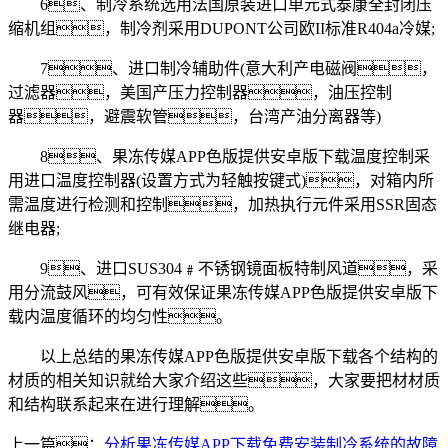
6、制冷系统选用法国原装进口单元式泰康全封闭压
缩机组，制冷剂采用DUPONT公司欧II标准R404a冷媒;
7、进口制冷辅助件(意大利产电磁阀，
过滤器，美国产压力控制器，油压控制
器，避震软管，台湾产油分离器等)
8、果冻传媒APP色版提供安卓版下载温度控制采
用进口温度控制器(设置方式为轻触按键式)，对箱内所
需温度进行检测和控制，加热执行元件采用SSR固态
继电器;
9、进口SUS304﹟不锈钢镜面板特制风道，采
用分流鼓风，可有效保证果冻传媒APP色版提供安卓版下
载内温度循环的均匀性。
以上总结的果冻传媒APP色版提供安卓版下载各个结构的
材质的相关知识就给大家介绍这些，大家要把材材质
和结构联系起来在进行理解。
上一篇：
分析果冻传媒APP下载免费安装制冷系统的故障