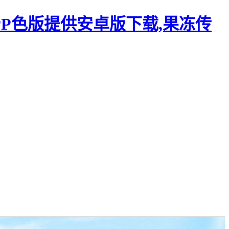
PP色版提供安卓版下载,果冻传