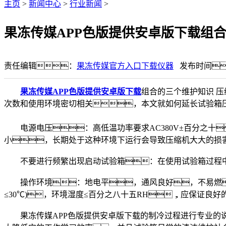
主页
>
新闻中心
>
行业新闻
>
果冻传媒APP色版提供安卓版下载组
责任编辑：
果冻传媒官方入口下载仪器
发布时间：2
果冻传媒APP色版提供安卓版下载
组合的三个维护知识 
次数和使用环境密切相关，本文就如何延长试验箱
电源电压：高低温功率要求AC380V±百分之十
小，长期处于这种环境下运行会导致压缩机大大的损
不要进行频繁出现启动试验箱：在使用试验箱过程中果
操作环境：地电平，通风良好，不易燃，
≤30℃)，环境湿度≤百分之八十五RH，应保证
果冻传媒APP色版提供安卓版下载的制冷过程进行专业的说