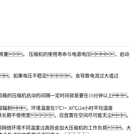
常要。 压缩机的使用寿命与电源电压、启动
定，如果电压不稳定，会导致电流过大或过
箱的压缩机启动的间隔一定时间就是要在15分钟以上。
，环境温度在5℃?+ 30℃(24小时平均温度
如果长期不使用室，应放置在空间尽可能无尘。
用网络环境不同温度过高则会加大压缩机的工作负荷，大