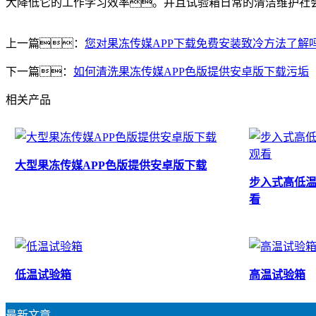
大降低它的工作学习效率。并且试验箱日常的清洁维护社
上一篇：
您对果冻传媒APP下载免费安装致冷方法了解
下一篇：
如何清洗果冻传媒APP色版提供安卓版下载污垢
相关产品
大型果冻传媒APP色版提供安卓版下载
步入式高低温
看
低温试验箱
高温试验箱
最新文章