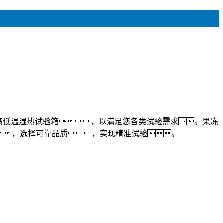
高低温湿热试验箱，以满足您各类试验需求。果冻
，选择可靠品质，实现精准试验。