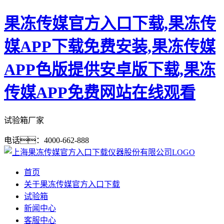
果冻传媒官方入口下载,果冻传
媒APP下载免费安装,果冻传媒
APP色版提供安卓版下载,果冻
传媒APP免费网站在线观看
试验箱厂家
电话：4000-662-888
首页
关于果冻传媒官方入口下载
试验箱
新闻中心
客服中心