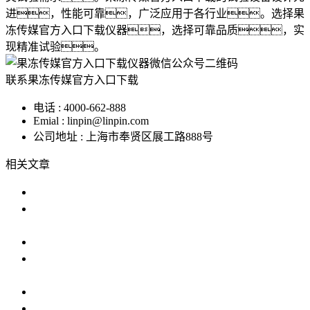
进，性能可靠，广泛应用于各行业。选择果
冻传媒官方入口下载仪器，选择可靠品质，实
现精准试验。
联系果冻传媒官方入口下载
电话 : 4000-662-888
Emial : linpin@linpin.com
公司地址 : 上海市奉贤区展工路888号
相关文章
高低温湿度箱的使用与维护指南
果冻传媒官方入口下载公司果冻传媒APP下载免
费安装：高精度环
高低温试验机保养指南
高温恒湿试验箱：工作原理、参
数、
全面解析盐雾恒温恒湿高温复合试验
果冻传媒APP下载免费安装价格比较：