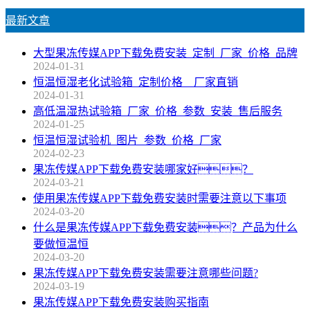
最新文章
大型果冻传媒APP下载免费安装_定制_厂家_价格_品牌
2024-01-31
恒温恒湿老化试验箱_定制价格__厂家直销
2024-01-31
高低温湿热试验箱_厂家_价格_参数_安装_售后服务
2024-01-25
恒温恒湿试验机_图片_参数_价格_厂家
2024-02-23
果冻传媒APP下载免费安装哪家好？
2024-03-21
使用果冻传媒APP下载免费安装时需要注意以下事项
2024-03-20
什么是果冻传媒APP下载免费安装？产品为什么
要做恒温恒
2024-03-20
果冻传媒APP下载免费安装需要注意哪些问题?
2024-03-19
果冻传媒APP下载免费安装购买指南