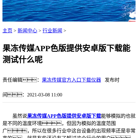
主页
>
新闻中心
>
行业新闻
>
果冻传媒APP色版提供安卓版下载能
测试什么呢
责任编辑：
果冻传媒官方入口下载仪器
发布时
间：2021-03-08 11:00
虽然说
果冻传媒APP色版提供安卓版下载
能够模拟的也就
是不同的温度环境，但因为模拟的温度范围
广，所以在很多行业中这台设备的出现频率还是非常