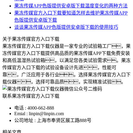
果冻传媒APP色版提供安卓版下载温度变化的两种方法
果冻传媒官方入口下载要知道怎样去维护果冻传媒APP
色版提供安卓版下载
谈谈果冻传媒APP色版提供安卓版下载的使用技巧
关于果冻传媒官方入口下载
果冻传媒官方入口下载仪器是一家专业的试验箱工厂，果
冻传媒官方入口下载提供高品质的果冻传媒APP下载免费安装
和高低温湿热试验箱，以满足您各类试验需求。果冻
传媒官方入口下载的试验设备设计先进，性能可
靠，广泛应用于各行业。选择果冻传媒官方入口下
载仪器，选择可靠品质，实现精准试验。
联系果冻传媒官方入口下载
电话 : 4000-662-888
Emial : linpin@linpin.com
公司地址 : 上海市奉贤区展工路888号
相关文章