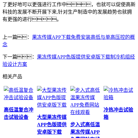
了更好地可以更强进行工作中，也就可以促使高新
科技的发展不断开展下来,针对生产制造中的发展趋势也就拥
有更强的进行。
上一篇：
果冻传媒APP下载免费安装高低与单高压控的概
念
下一篇：
果冻传媒APP色版提供安卓版下载制冷机组经
验设计方案
相关产品
高低温复合冲
冷热冲击试验
击试验设备
大型果冻传媒
箱
APP色版提供
步入式高低温
安卓版下载
果冻传媒APP